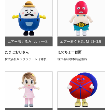
エアー着ぐるみ
,
LL（一体
エアー着ぐるみ
,
M（3~3.5
型）
頭身）
たまごおじさん
えのちょー仮面
株式会社サラダファーム（岩手）
株式会社榎本調剤薬局