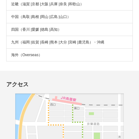
近畿（滋賀 |京都 |大阪 |兵庫 |奈良 |和歌山）
中国（鳥取 |島根 |岡山 |広島 |山口）
四国（香川 |愛媛 |徳島 |高知）
九州（福岡 |佐賀 |長崎 |熊本 |大分 |宮崎 |鹿児島）・沖縄
海外（Overseas）
アクセス