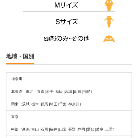
地域・国別
神奈川
北海道・東北（青森 |岩手 |秋田 |宮城 |山形 |福島）
関東（茨城 |栃木 |群馬 |埼玉 |千葉 |神奈川）
東京
中部（新潟 |富山 |石川 |福井 |山梨 |長野 |静岡 |愛知 |岐阜 |三重）