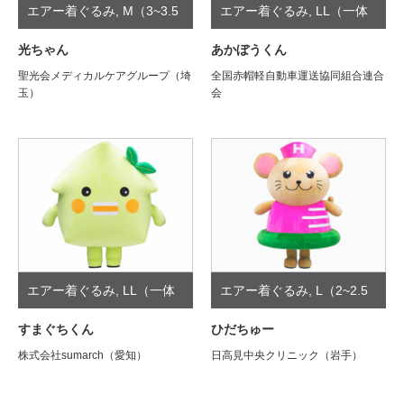
エアー着ぐるみ
,
M（3~3.5
エアー着ぐるみ
,
LL（一体
頭身）
型）
光ちゃん
あかぼうくん
聖光会メディカルケアグループ（埼
全国赤帽軽自動車運送協同組合連合
玉）
会
エアー着ぐるみ
,
LL（一体
エアー着ぐるみ
,
L（2~2.5
型）
頭身）
すまぐちくん
ひだちゅー
株式会社sumarch（愛知）
日高見中央クリニック（岩手）