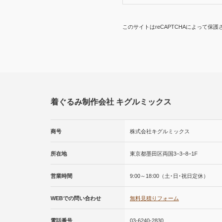
このサイトはreCAPTCHAによって保護さ
着ぐるみ制作会社 キグルミックス
商号
株式会社キグルミックス
所在地
東京都墨田区両国3−3−8−1F
営業時間
9:00～18:00（土･日･祝日定休）
WEBでの問い合わせ
無料見積りフォーム
電話番号
03-6240-2830