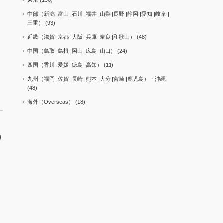
東京
(196)
中部（新潟 |富山 |石川 |福井 |山梨 |長野 |静岡 |愛知 |岐阜 |
三重）
(93)
近畿（滋賀 |京都 |大阪 |兵庫 |奈良 |和歌山）
(48)
中国（鳥取 |島根 |岡山 |広島 |山口）
(24)
四国（香川 |愛媛 |徳島 |高知）
(11)
九州（福岡 |佐賀 |長崎 |熊本 |大分 |宮崎 |鹿児島）・沖縄
(48)
海外（Overseas）
(18)
り