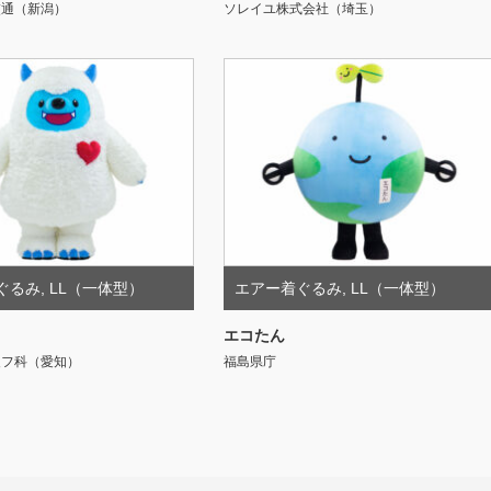
交通（新潟）
ソレイユ株式会社（埼玉）
ぐるみ
,
LL（一体型）
エアー着ぐるみ
,
LL（一体型）
エコたん
皮フ科（愛知）
福島県庁