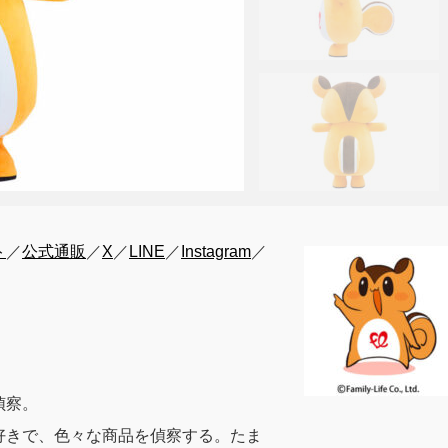
ト
／
公式通販
／
X
／
LINE
／
Instagram
／
偵察。
好きで、色々な商品を偵察する。たま