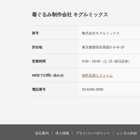
着ぐるみ制作会社 キグルミックス
商号
株式会社キグルミックス
所在地
東京都墨田区両国3−3−8−1F
営業時間
9:00～18:00（土･日･祝日定休）
WEBでの問い合わせ
無料見積りフォーム
電話番号
03-6240-2830
会社案内
求人情報
プライバシーポリシー
レンタル約款