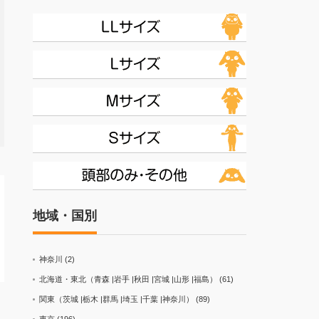
地域・国別
神奈川
(2)
北海道・東北（青森 |岩手 |秋田 |宮城 |山形 |福島）
(61)
関東（茨城 |栃木 |群馬 |埼玉 |千葉 |神奈川）
(89)