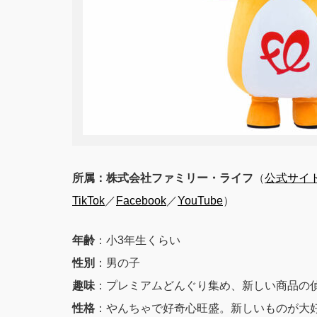
所属：株式会社ファミリー・ライフ
（
公式サイ
TikTok
／
Facebook
／
YouTube
）
年齢
：小3年生くらい
性別
：男の子
趣味
：プレミアムどんぐり集め、新しい商品の
性格
：やんちゃで好奇心旺盛。新しいものが大