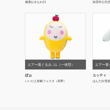
健康おきなわ21
加茂市公共
エアー着ぐるみ
,
LL（一体型）
エアー着
ぽぉ
ユッティ
いいだ人形劇フェスタ（長野）
はんだ白雪