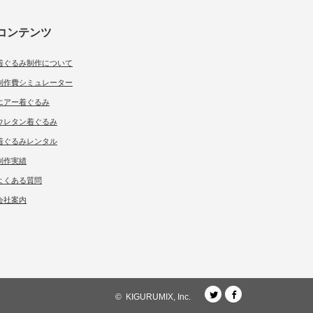
コンテンツ
着ぐるみ制作について
制作費シミュレーター
エアー着ぐるみ
ウレタン着ぐるみ
着ぐるみレンタル
制作実績
よくある質問
会社案内
twitter
Facebook
©
KIGURUMIX, Inc.