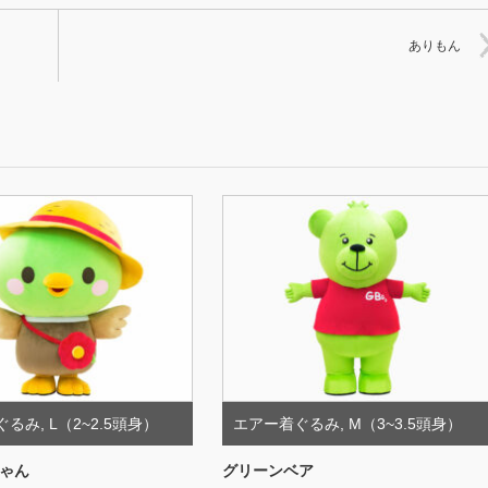
ありもん
ぐるみ
,
L（2~2.5頭身）
エアー着ぐるみ
,
M（3~3.5頭身）
ゃん
グリーンベア