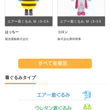
エアー着ぐるみ
,
M（3~3.5
エアー着ぐるみ
,
M（3~3.5
頭身）
頭身）
はっちー
コロン
菊池運輸株式会社
株式会社興和商事
着ぐるみタイプ