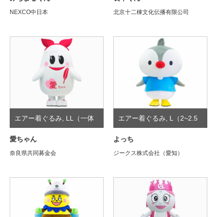
NEXCO中日本
北京十二棟文化伝播有限公司
エアー着ぐるみ
,
LL（一体
エアー着ぐるみ
,
L（2~2.5
型）
頭身）
愛ちゃん
よっち
奈良県共同募金会
ジークス株式会社（愛知）