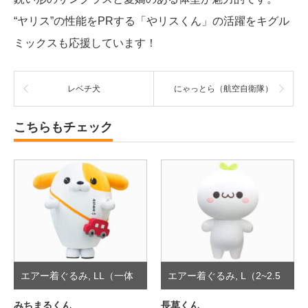
“ヤリス”の性能をPRする「やリスくん」の活躍をキグル
ミックスも応援しています！
レベチ犬
にゃっとら（航空自衛隊）
こちらもチェック
エアー着ぐるみ
,
LL（一体
エアー着ぐるみ
,
L（2~2.5
型）
頭身）
みちまるくん
長草くん