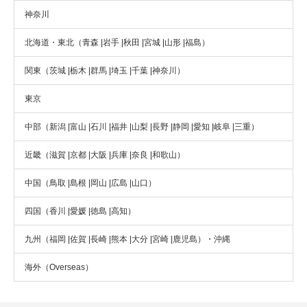
神奈川
北海道・東北（青森 |岩手 |秋田 |宮城 |山形 |福島）
関東（茨城 |栃木 |群馬 |埼玉 |千葉 |神奈川）
東京
中部（新潟 |富山 |石川 |福井 |山梨 |長野 |静岡 |愛知 |岐阜 |三重）
近畿（滋賀 |京都 |大阪 |兵庫 |奈良 |和歌山）
中国（鳥取 |島根 |岡山 |広島 |山口）
四国（香川 |愛媛 |徳島 |高知）
九州（福岡 |佐賀 |長崎 |熊本 |大分 |宮崎 |鹿児島）・沖縄
海外（Overseas）