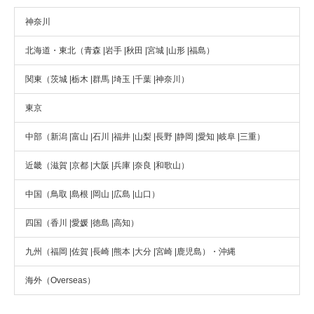
神奈川
北海道・東北（青森 |岩手 |秋田 |宮城 |山形 |福島）
関東（茨城 |栃木 |群馬 |埼玉 |千葉 |神奈川）
東京
中部（新潟 |富山 |石川 |福井 |山梨 |長野 |静岡 |愛知 |岐阜 |三重）
近畿（滋賀 |京都 |大阪 |兵庫 |奈良 |和歌山）
中国（鳥取 |島根 |岡山 |広島 |山口）
四国（香川 |愛媛 |徳島 |高知）
九州（福岡 |佐賀 |長崎 |熊本 |大分 |宮崎 |鹿児島）・沖縄
海外（Overseas）