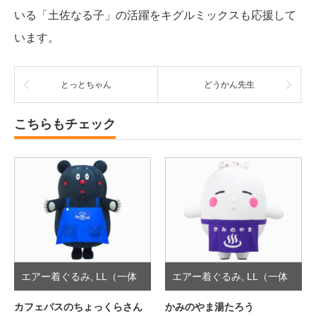
いる「土佐なる子」の活躍をキグルミックスも応援して
います。
とっとちゃん
どうかん先生
こちらもチェック
エアー着ぐるみ
,
LL（一体
エアー着ぐるみ
,
LL（一体
型）
型）
カフェバスのちょっくらさん
かみのやま湯たろう