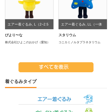
エアー着ぐるみ
,
L（2~2.5
エアー着ぐるみ
,
LL（一体
頭身）
型）
ぴより〜な
スタリウム
株式会社ひよこのおかげ（愛知）
コニカミノルタプラネタリウム
着ぐるみタイプ