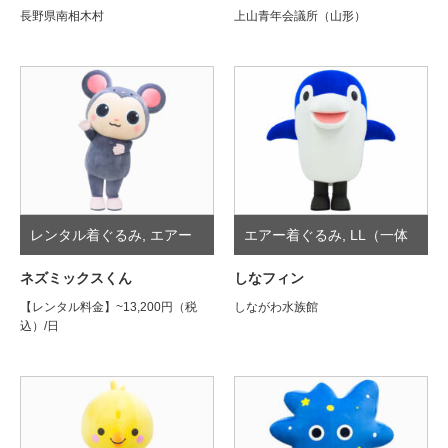
長野県南相木村
上山青年会議所（山形）
レンタル着ぐるみ
,
エアー
エアー着ぐるみ
,
LL（一体
着ぐるみ
,
M（3~3.5頭身）
型）
ネズミックスくん
しなフィン
【レンタル料金】~13,200円（税
しながわ水族館
込）/日