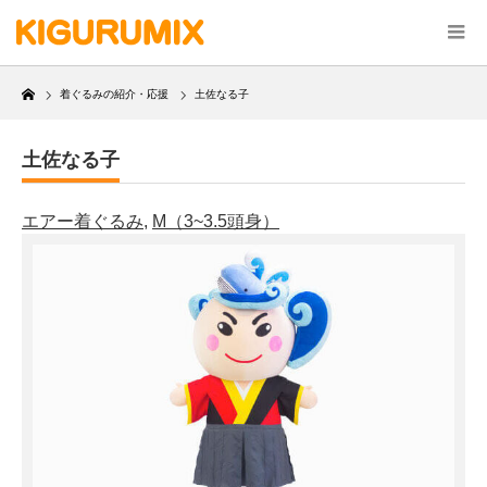
Home
着ぐるみの紹介・応援
土佐なる子
土佐なる子
エアー着ぐるみ
,
M（3~3.5頭身）