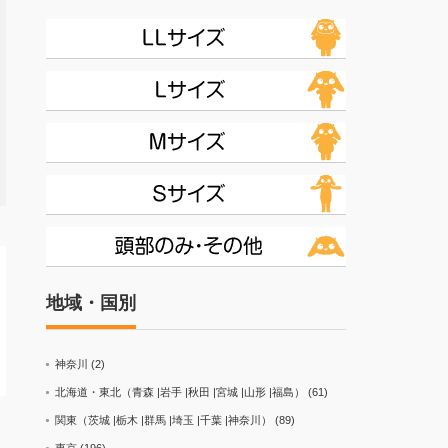
地域・国別
神奈川
(2)
北海道・東北（青森 |岩手 |秋田 |宮城 |山形 |福島）
(61)
関東（茨城 |栃木 |群馬 |埼玉 |千葉 |神奈川）
(89)