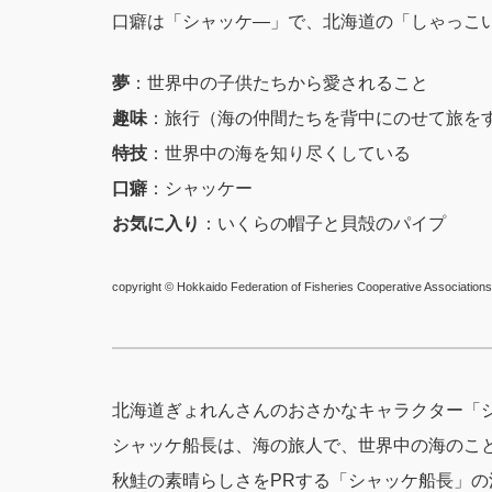
口癖は「シャッケ―」で、北海道の「しゃっこ
夢
：世界中の子供たちから愛されること
趣味
：旅行（海の仲間たちを背中にのせて旅を
特技
：世界中の海を知り尽くしている
口癖
：シャッケー
お気に入り
：いくらの帽子と貝殻のパイプ
copyright © Hokkaido Federation of Fisheries Cooperative Associations. 
北海道ぎょれんさんのおさかなキャラクター「
シャッケ船長は、海の旅人で、世界中の海のこ
秋鮭の素晴らしさをPRする「シャッケ船長」