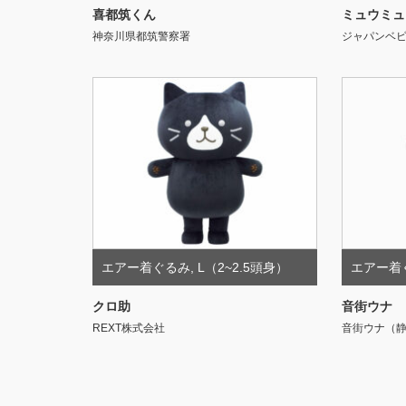
喜都筑くん
ミュウミュ
神奈川県都筑警察署
ジャパンベ
エアー着ぐるみ
,
L（2~2.5頭身）
エアー着
クロ助
音街ウナ
REXT株式会社
音街ウナ（