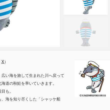
、
X
）
、広い海を旅して生まれた川へ戻って
北海道の秋鮭を率いていきます。
役目も。
も、海を知り尽くした「シャッケ船