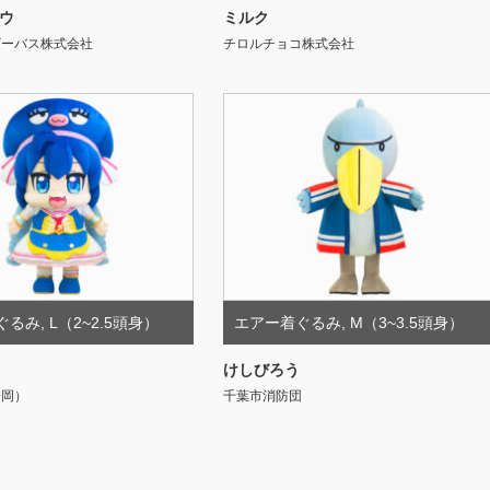
ウ
ミルク
ビーバス株式会社
チロルチョコ株式会社
ぐるみ
,
L（2~2.5頭身）
エアー着ぐるみ
,
M（3~3.5頭身）
けしびろう
静岡）
千葉市消防団