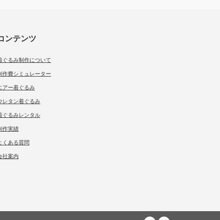
コンテンツ
着ぐるみ制作について
制作費シミュレーター
エアー着ぐるみ
ウレタン着ぐるみ
着ぐるみレンタル
制作実績
よくある質問
会社案内
twitter
Facebook