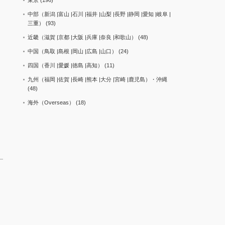
東京
(196)
中部（新潟 |富山 |石川 |福井 |山梨 |長野 |静岡 |愛知 |岐阜 |
三重）
(93)
近畿（滋賀 |京都 |大阪 |兵庫 |奈良 |和歌山）
(48)
中国（鳥取 |島根 |岡山 |広島 |山口）
(24)
四国（香川 |愛媛 |徳島 |高知）
(11)
九州（福岡 |佐賀 |長崎 |熊本 |大分 |宮崎 |鹿児島）・沖縄
(48)
海外（Overseas）
(18)