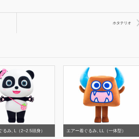
ホタテリオ
ぐるみ
,
L（2~2.5頭身）
エアー着ぐるみ
,
LL（一体型）