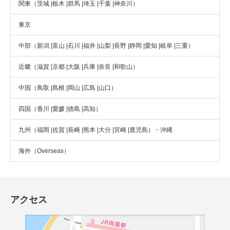
関東（茨城 |栃木 |群馬 |埼玉 |千葉 |神奈川）
東京
中部（新潟 |富山 |石川 |福井 |山梨 |長野 |静岡 |愛知 |岐阜 |三重）
近畿（滋賀 |京都 |大阪 |兵庫 |奈良 |和歌山）
中国（鳥取 |島根 |岡山 |広島 |山口）
四国（香川 |愛媛 |徳島 |高知）
九州（福岡 |佐賀 |長崎 |熊本 |大分 |宮崎 |鹿児島）・沖縄
海外（Overseas）
アクセス