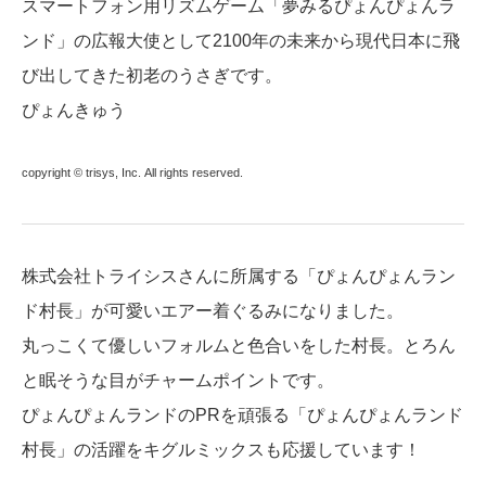
スマートフォン用リズムゲーム「夢みるぴょんぴょんラ
ンド」の広報大使として2100年の未来から現代日本に飛
び出してきた初老のうさぎです。
ぴょんきゅう
copyright © trisys, Inc. All rights reserved.
株式会社トライシスさんに所属する「ぴょんぴょんラン
ド村長」が可愛いエアー着ぐるみになりました。
丸っこくて優しいフォルムと色合いをした村長。とろん
と眠そうな目がチャームポイントです。
ぴょんぴょんランドのPRを頑張る「ぴょんぴょんランド
村長」の活躍をキグルミックスも応援しています！