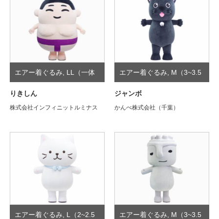
エアー着ぐるみ
,
LL（一体
エアー着ぐるみ
,
M（3~3.5
型）
頭身）
りきしん
ジャンボ
株式会社インフィニットルミナス
かんべ株式会社（千葉）
エアー着ぐるみ
,
L（2~2.5
エアー着ぐるみ
,
M（3~3.5