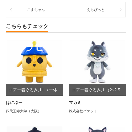
こまちゃん
えらびっと
こちらもチェック
エアー着ぐるみ
,
LL（一体
エアー着ぐるみ
,
L（2~2.5
型）
頭身）
はにぶー
マカミ
四天王寺大学（大阪）
株式会社バケット