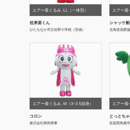
エアー着ぐるみ
,
LL（一体型）
エアー着
佐来楽くん
シャッケ船
ひたちなか市立佐野小学校（茨城）
北海道漁業
エアー着ぐるみ
,
M（3~3.5頭身）
エアー着
コロン
とっとちゃ
株式会社興和商事
佐賀県鳥栖