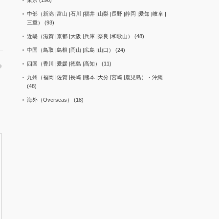
東京
(196)
中部（新潟 |富山 |石川 |福井 |山梨 |長野 |静岡 |愛知 |岐阜 |
三重）
(93)
近畿（滋賀 |京都 |大阪 |兵庫 |奈良 |和歌山）
(48)
中国（鳥取 |島根 |岡山 |広島 |山口）
(24)
四国（香川 |愛媛 |徳島 |高知）
(11)
九州（福岡 |佐賀 |長崎 |熊本 |大分 |宮崎 |鹿児島）・沖縄
(48)
海外（Overseas）
(18)