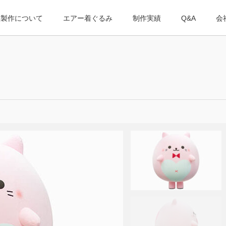
み製作について
エアー着ぐるみ
制作実績
Q&A
会