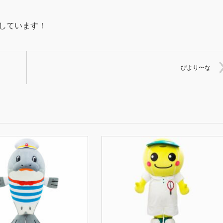
援しています！
ぴより〜な