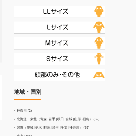
地域・国別
神奈川
(2)
北海道・東北（青森 |岩手 |秋田 |宮城 |山形 |福島）
(62)
関東（茨城 |栃木 |群馬 |埼玉 |千葉 |神奈川）
(89)