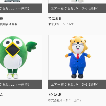
ぐるみ
,
LL（一体型）
エアー着ぐるみ
,
M（3~3.5頭身）
長
てにまる
協同組合連合会
東京グリーンヒルズ
ぐるみ
,
LL（一体型）
エアー着ぐるみ
,
M（3~3.5頭身）
ん
ビバオ君
市
株式会社オータニ（山口）