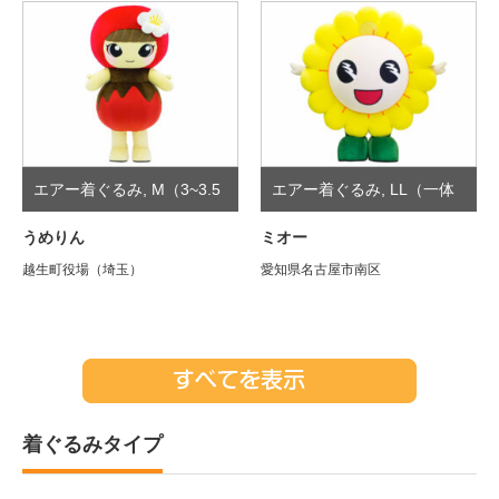
エアー着ぐるみ
,
M（3~3.5
エアー着ぐるみ
,
LL（一体
頭身）
型）
うめりん
ミオー
越生町役場（埼玉）
愛知県名古屋市南区
着ぐるみタイプ