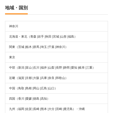
地域・国別
神奈川
北海道・東北（青森 |岩手 |秋田 |宮城 |山形 |福島）
関東（茨城 |栃木 |群馬 |埼玉 |千葉 |神奈川）
東京
中部（新潟 |富山 |石川 |福井 |山梨 |長野 |静岡 |愛知 |岐阜 |三重）
近畿（滋賀 |京都 |大阪 |兵庫 |奈良 |和歌山）
中国（鳥取 |島根 |岡山 |広島 |山口）
四国（香川 |愛媛 |徳島 |高知）
九州（福岡 |佐賀 |長崎 |熊本 |大分 |宮崎 |鹿児島）・沖縄