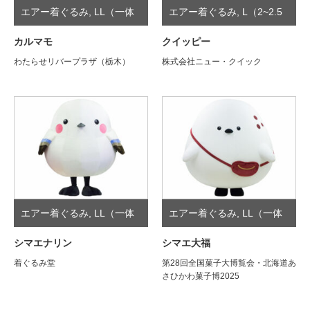
エアー着ぐるみ
,
LL（一体
エアー着ぐるみ
,
L（2~2.5
型）
頭身）
カルマモ
クイッピー
わたらせリバープラザ（栃木）
株式会社ニュー・クイック
エアー着ぐるみ
,
LL（一体
エアー着ぐるみ
,
LL（一体
型）
型）
シマエナリン
シマエ大福
着ぐるみ堂
第28回全国菓子大博覧会・北海道あ
さひかわ菓子博2025