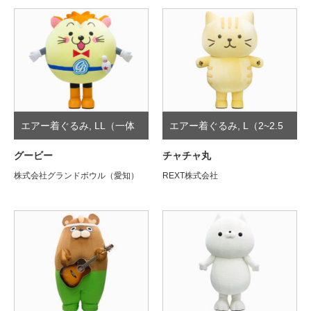
エアー着ぐるみ
,
LL（一体
エアー着ぐるみ
,
L（2~2.5
型）
頭身）
グービー
チャチャ丸
株式会社グランドボウル（愛知）
REXT株式会社