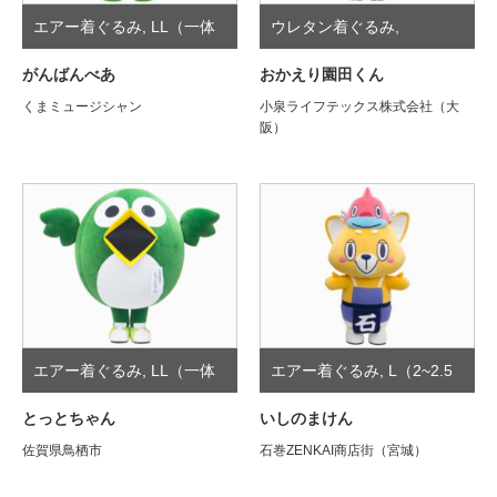
エアー着ぐるみ
,
LL（一体
ウレタン着ぐるみ
,
型）
M（3~3.5頭身）
がんばんべあ
おかえり園田くん
くまミュージシャン
小泉ライフテックス株式会社（大
阪）
エアー着ぐるみ
,
LL（一体
エアー着ぐるみ
,
L（2~2.5
型）
頭身）
とっとちゃん
いしのまけん
佐賀県鳥栖市
石巻ZENKAI商店街（宮城）