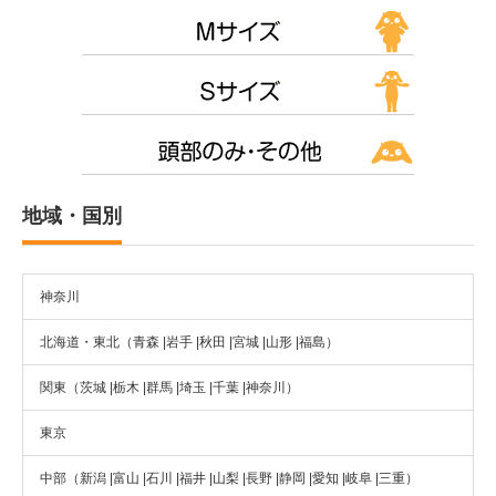
地域・国別
神奈川
北海道・東北（青森 |岩手 |秋田 |宮城 |山形 |福島）
関東（茨城 |栃木 |群馬 |埼玉 |千葉 |神奈川）
東京
中部（新潟 |富山 |石川 |福井 |山梨 |長野 |静岡 |愛知 |岐阜 |三重）