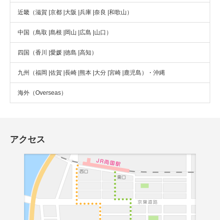
近畿（滋賀 |京都 |大阪 |兵庫 |奈良 |和歌山）
中国（鳥取 |島根 |岡山 |広島 |山口）
四国（香川 |愛媛 |徳島 |高知）
九州（福岡 |佐賀 |長崎 |熊本 |大分 |宮崎 |鹿児島）・沖縄
海外（Overseas）
アクセス